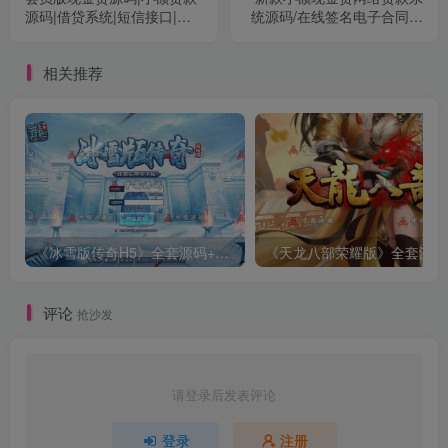
源码|借贷系统|短信接口|个
统源码/在线签名电子合同转
人免签Pay支付
账截图/可打包成APP
相关推荐
《冰雪版传奇H5》全套源码+视频教程
《
评论
抢沙发
请登录后发表评论
登录
注册