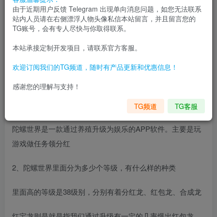
由于近期用户反馈 Telegram 出现单向消息问题，如您无法联系
戏、做任务、领分红。在陀螺国际app，用户能够通过养恐
站内人员请在右侧漂浮人物头像私信本站留言，并且留言您的
龙和参加其他活动获取算力，每日任务不断更新，完结即可
TG账号，会有专人尽快与你取得联系。
收取算力，算力能够兑换现金红包。
本站承接定制开发项目，请联系官方客服。
一、陀螺世界APP游戏系统模式介绍（非平台方，玩家勿
欢迎订阅我们的TG频道，随时有产品更新和优惠信息！
扰）
感谢您的理解与支持！
1、陀螺世界是什么来的？
TG频道
TG客服
陀螺世界是一款通过养殖升级为娱乐的APP软件。主要是玩
游戏做任务领分红
2、陀螺世界里面分为多少个等级，有什么样的种类
里面高的等级是38级别，分别有着分红龙、红包龙、合成龙
红宝龙则是就是指我们通过升级有一定的几率爆出红包龙，