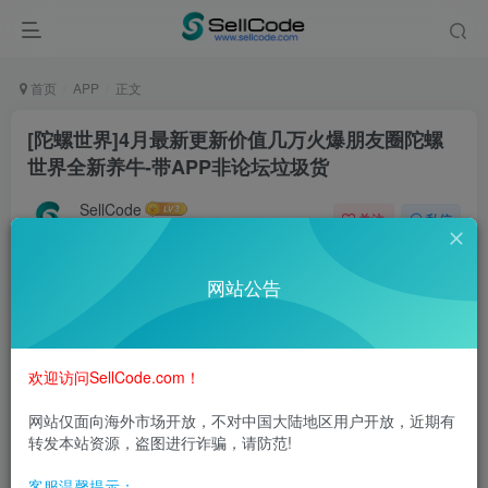
首页
APP
正文
[陀螺世界]4月最新更新价值几万火爆朋友圈陀螺
世界全新养牛-带APP非论坛垃圾货
SellCode
关注
私信
8月7日 12:28发布
0
969
0
网站公告
伴随着智能手机的普及，越来越多的互联网企业、电商平台
将APP作为销售的主战场之一。越多的人通过智能手机来了
解什么是APP开发，也了解到APP开发的重要性。数据表
欢迎访问SellCode.com！
明，APP给手机电商带来的流量超过了传统互联网的流量，
网站仅面向海外市场开放，不对中国大陆地区用户开放，近期有
通过APP盈利也是各大电商平台和企业的发展方向。
转发本站资源，盗图进行诈骗，请防范!
陀螺国际app是一款游戏养成类挣钱渠道，零出资，玩游
客服温馨提示：