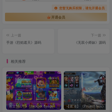
您暂无购买权限，请先开通会员
开通会员
上一篇
下一篇
手游《烈焰遮天》源码
《无双小师妹》源码
相关推荐
英文SLOTS《Jackpot League》源码
【置顶】《Pr