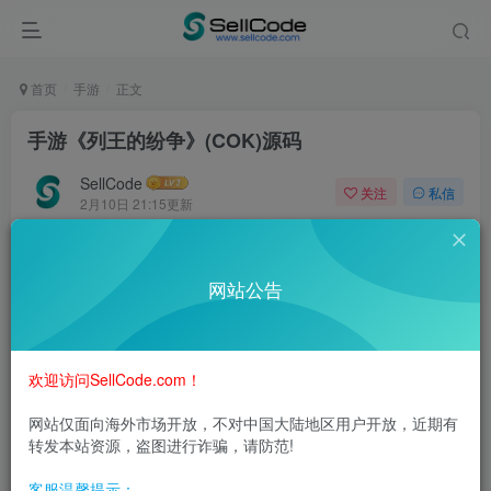
首页
手游
正文
手游《列王的纷争》(COK)源码
SellCode
关注
私信
2月10日 21:15更新
9
2780
0
《Clash of Kings》中文名为“列王的纷争”，这是一个以欧洲
网站公告
中世纪列强纷争时代为背景的RTS多人战争手游，高度还原
了侦查、支援、突袭、行军、负重等众多真实战争元素，给
玩家带来更好的代入感和历史感，游戏中玩家可以和全球的
欢迎访问SellCode.com！
战争游戏爱好者共同竞技，建立联盟，在攻防之间体验热血
网站仅面向海外市场开放，不对中国大陆地区用户开放，近期有
沸腾的战争艺术。
转发本站资源，盗图进行诈骗，请防范!
客服温馨提示：