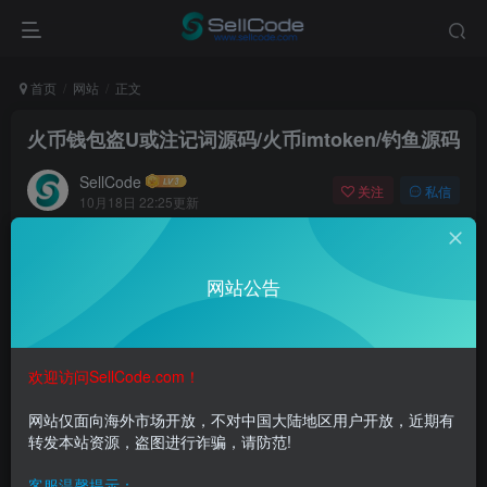
首页
网站
正文
火币钱包盗U或注记词源码/火币imtoken/钓鱼源码
SellCode
关注
私信
10月18日 22:25更新
0
71
5
这个当时可是卖很贵的东西，说是火币感觉像imtoken…
网站公告
也不知道写点啥。PHP的！给会员免费下载吧。就不要问东
问西了
欢迎访问SellCode.com！
网站仅面向海外市场开放，不对中国大陆地区用户开放，近期有
转发本站资源，盗图进行诈骗，请防范!
客服温馨提示：