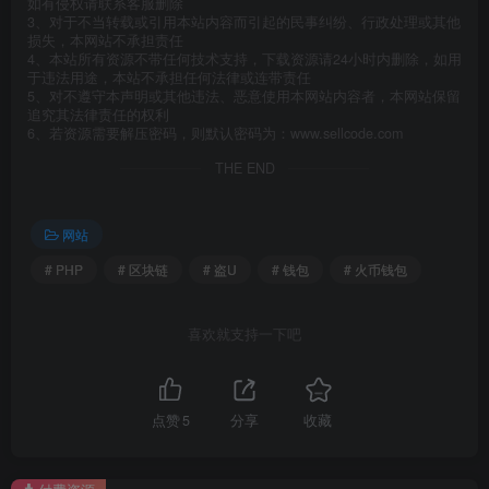
如有侵权请联系客服删除
3、对于不当转载或引用本站内容而引起的民事纠纷、行政处理或其他
损失，本网站不承担责任
4、本站所有资源不带任何技术支持，下载资源请24小时内删除，如用
于违法用途，本站不承担任何法律或连带责任
5、对不遵守本声明或其他违法、恶意使用本网站内容者，本网站保留
追究其法律责任的权利
6、若资源需要解压密码，则默认密码为：www.sellcode.com
THE END
网站
# PHP
# 区块链
# 盗U
# 钱包
# 火币钱包
喜欢就支持一下吧
点赞
5
分享
收藏