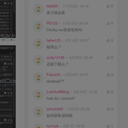
kk2050
11月22日 14:18
0
多少钱这套
PG123
10月15日 09:34
0
Chicky run资源包有吗
hehe123
9月12日 06:57
0
能用么？
andy13106
4月28日 09:49
0
还能下载么？
FalconN
4月24日 04:57
0
dowload??
LaoHuJiWang
4月10日 12:22
0
how do i contact?
johnclot69
4月4日 23:26
0
如何获取源码呢
hu7vo6
4月1日 18:00
1