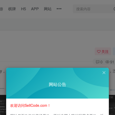
游
棋牌
H5
APP
网站
关注
0
91
ity 。后台为php，有捕鱼独立客户端代码。没有测试部署搭建，
网站公告
欢迎访问SellCode.com！