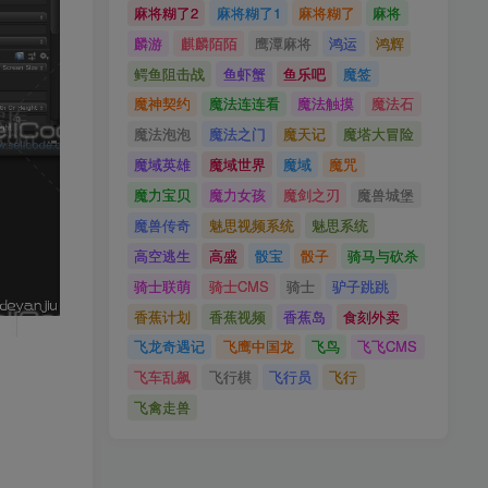
麻将糊了2
麻将糊了1
麻将糊了
麻将
麟游
麒麟陌陌
鹰潭麻将
鸿运
鸿辉
鳄鱼阻击战
鱼虾蟹
鱼乐吧
魔签
魔神契约
魔法连连看
魔法触摸
魔法石
魔法泡泡
魔法之门
魔天记
魔塔大冒险
魔域英雄
魔域世界
魔域
魔咒
魔力宝贝
魔力女孩
魔剑之刃
魔兽城堡
魔兽传奇
魅思视频系统
魅思系统
高空逃生
高盛
骰宝
骰子
骑马与砍杀
骑士联萌
骑士CMS
骑士
驴子跳跳
香蕉计划
香蕉视频
香蕉岛
食刻外卖
飞龙奇遇记
飞鹰中国龙
飞鸟
飞飞CMS
飞车乱飙
飞行棋
飞行员
飞行
飞禽走兽