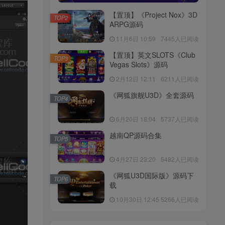
【置顶】《Project Nox》3D
TOP2
ARPG源码
11月6日 10:59
7445人已阅读
【置顶】英文SLOTS《Club
TOP3
Vegas Slots》源码
2月12日 12:11
6211人已阅读
《网狐旗舰U3D》全套源码
TOP4
6月20日 18:04
5737人已阅读
越南QP源码合集
TOP5
4月27日 23:20
5482人已阅读
《网狐U3D国际版》源码下
TOP6
载
10月30日 12:45
5266人已阅读