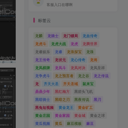
客服入口在哪啊
标签云
龙麟
龙骑士
龙门镖局
龙血传奇
龙虎斗
龙虎大战
龙虎
龙腾世界
龙睿娱乐
龙睿
龙珠探宝
龙珠
龙王传奇
龙状元
龙心传奇
龙将
龙凤棋牌
龙凤斗
龙凤对决
龙凤呈祥
龙争虎斗
龙之预言者
龙之谷
龙之传说
龙
齐天大圣
齐天圣域
鼠来宝
鼎鼎少年
黑红梅方
黑箭头飞机
黑暗骑士
黑暗之刃
黑夜传说
黑刃
黑兔短视频
黄金龙王
黄金矿工
黄金庄园
黄金家园
黄金城
黄金之球
黄瓜视频
黄瓜
麻豆模板
麻豆