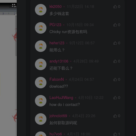
kk2050
11月22日 14:18
0
多少钱这套
PG123
10月15日 09:34
0
Chicky run资源包有吗
hehe123
9月12日 06:57
0
能用么？
andy13106
4月28日 09:49
0
还能下载么？
FalconN
4月24日 04:57
0
dowload??
LaoHuJiWang
4月10日 12:22
0
how do i contact?
johnclot69
4月4日 23:26
0
如何获取源码呢
hu7vo6
4月1日 18:00
1