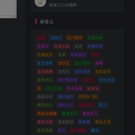
客服入口在哪啊
标签云
龙麟
龙骑士
龙门镖局
龙血传奇
龙虎斗
龙虎大战
龙虎
龙腾世界
龙睿娱乐
龙睿
龙珠探宝
龙珠
龙王传奇
龙状元
龙心传奇
龙将
龙凤棋牌
龙凤斗
龙凤对决
龙凤呈祥
龙争虎斗
龙之预言者
龙之谷
龙之传说
龙
齐天大圣
齐天圣域
鼠来宝
鼎鼎少年
黑红梅方
黑箭头飞机
黑暗骑士
黑暗之刃
黑夜传说
黑刃
黑兔短视频
黄金龙王
黄金矿工
黄金庄园
黄金家园
黄金城
黄金之球
黄瓜视频
黄瓜
麻豆模板
麻豆