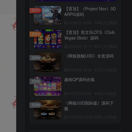
【置顶】《Project Nox》3D
TOP2
ARPG源码
11月6日 10:59
7445人已阅读
【置顶】英文SLOTS《Club
TOP3
Vegas Slots》源码
2月12日 12:11
6211人已阅读
《网狐旗舰U3D》全套源码
TOP4
6月20日 18:04
5737人已阅读
越南QP源码合集
TOP5
4月27日 23:20
5482人已阅读
《网狐U3D国际版》源码下
TOP6
载
10月30日 12:45
5266人已阅读