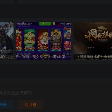
【置顶】《Project Nox》3D ARPG源码
【置顶】英文SLOTS《Club Vegas Slots》源码
《网狐旗舰U3D》全套
请登录后发表评论
登录
注册