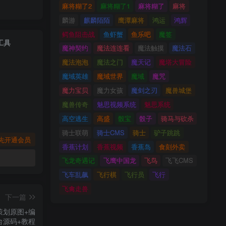
麻将糊了2
麻将糊了1
麻将糊了
麻将
麟游
麒麟陌陌
鹰潭麻将
鸿运
鸿辉
鳄鱼阻击战
鱼虾蟹
鱼乐吧
魔签
工具
魔神契约
魔法连连看
魔法触摸
魔法石
魔法泡泡
魔法之门
魔天记
魔塔大冒险
魔域英雄
魔域世界
魔域
魔咒
魔力宝贝
魔力女孩
魔剑之刃
魔兽城堡
魔兽传奇
魅思视频系统
魅思系统
高空逃生
高盛
骰宝
骰子
骑马与砍杀
骑士联萌
骑士CMS
骑士
驴子跳跳
先开通会员
香蕉计划
香蕉视频
香蕉岛
食刻外卖
飞龙奇遇记
飞鹰中国龙
飞鸟
飞飞CMS
飞车乱飙
飞行棋
飞行员
飞行
飞禽走兽
下一篇
策划原图+编
台源码+教程