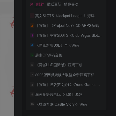
热门推荐
最近更新
猜你喜欢
英文SLOTS《Jackpot League》源码
1
【置顶】《Project Nox》3D ARPG源码
2
【置顶】英文SLOTS《Club Vegas Slots》源码
3
《网狐旗舰U3D》全套源码
4
越南QP源码合集
5
《网狐U3D国际版》源码下载
6
2026版网狐旗舰大联盟全套源码下载
7
【置顶】竖版英文游戏《Yono Games》源码
8
海外多语言电玩《优米》源码
9
《城堡奇缘(Castle Story)》源码
10