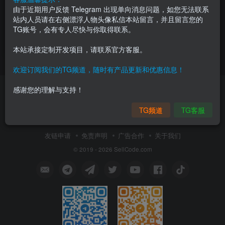
由于近期用户反馈 Telegram 出现单向消息问题，如您无法联系
修复H5农场复利|黄金家园农
站内人员请在右侧漂浮人物头像私信本站留言，并且留言您的
场理财游戏源码|Thinkphp开
TG账号，会有专人尽快与你取得联系。
发|带商城仓库商店模块
会员专属
网站
8月6日 11:05
0
本站承接定制开发项目，请联系官方客服。
欢迎订阅我们的TG频道，随时有产品更新和优惠信息！
感谢您的理解与支持！
TG频道
TG客服
World's leading Code marketplace
友链申请
免责声明
广告合作
关于我们
© 2019 - 2026 SellCode.com