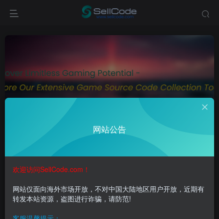
黄金家园
共1篇
网站公告
排序
更新
浏览
点赞
评论
欢迎访问SellCode.com！
网站仅面向海外市场开放，不对中国大陆地区用户开放，近期有
转发本站资源，盗图进行诈骗，请防范!
客服温馨提示：