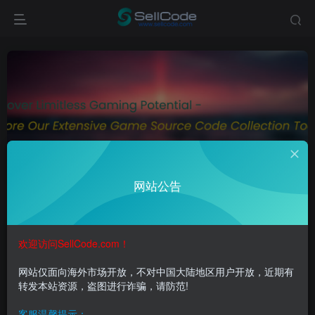
魔法之门
共2篇
网站公告
排序
更新
浏览
点赞
评论
欢迎访问SellCode.com！
网站仅面向海外市场开放，不对中国大陆地区用户开放，近期有
转发本站资源，盗图进行诈骗，请防范!
客服温馨提示：