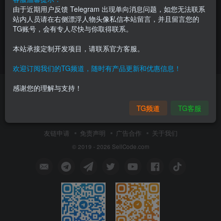
由于近期用户反馈 Telegram 出现单向消息问题，如您无法联系
《魔法之门ol》完整源码
《魔法之门》修复版源码
站内人员请在右侧漂浮人物头像私信本站留言，并且留言您的
TG账号，会有专人尽快与你取得联系。
会员专属
端游
会员专属
端游
2月18日 21:52
2月12日 23:22
0
0
本站承接定制开发项目，请联系官方客服。
欢迎订阅我们的TG频道，随时有产品更新和优惠信息！
感谢您的理解与支持！
TG频道
TG客服
World's leading Code marketplace
友链申请
免责声明
广告合作
关于我们
© 2019 - 2026 SellCode.com