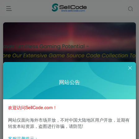
半岛QP
共1篇
网站公告
排序
更新
浏览
点赞
评论
欢迎访问SellCode.com！
网站仅面向海外市场开放，不对中国大陆地区用户开放，近期有
转发本站资源，盗图进行诈骗，请防范!
客服温馨提示：