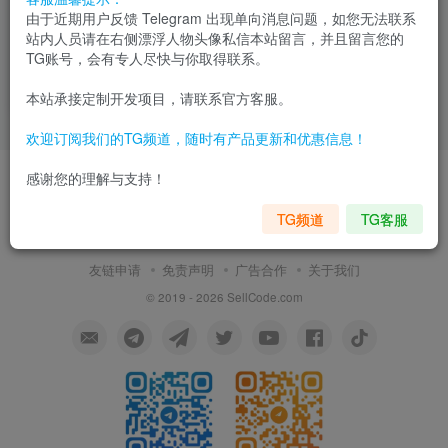
由于近期用户反馈 Telegram 出现单向消息问题，如您无法联系
PE包网半岛棋牌电玩程序
站内人员请在右侧漂浮人物头像私信本站留言，并且留言您的
TG账号，会有专人尽快与你取得联系。
会员专属
棋牌
10月14日 14:51
5
本站承接定制开发项目，请联系官方客服。
欢迎订阅我们的TG频道，随时有产品更新和优惠信息！
感谢您的理解与支持！
TG频道
TG客服
World's leading Code marketplace
友链申请
免责声明
广告合作
关于我们
© 2019 - 2026 SellCode.com